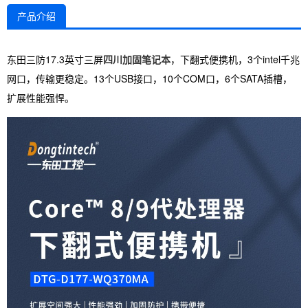
产品介绍
东田三防17.3英寸三屏
四川加固笔记本
，下翻式便携机，3个intel千兆
网口，传输更稳定。13个USB接口，10个COM口，6个SATA插槽，
扩展性能强悍。