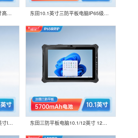
东田加固三防平板电脑10.1英寸高清触摸屏win10系统 仓储物流扫描-DTZ-I1011E
东田10.1英寸三防平板电脑IP65级防摔工业加固平板-DTZ-I1011EH
东田便携式加固三防平板10.1英寸IP65长待机工业平板电脑智慧医疗设备-DTZ-Q1089EF
东田三防平板电脑10.1/12英寸 12代处理器高亮电容屏IP65防护工业车载-DTZ-I1012E