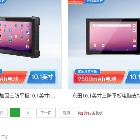
东田便携式加固三防平板10.1英寸IP65长续航手持工业平板电脑-DTZ-Q1085E
1
页
2
下一页
尾页
共
2
页
15
条数据
CITY