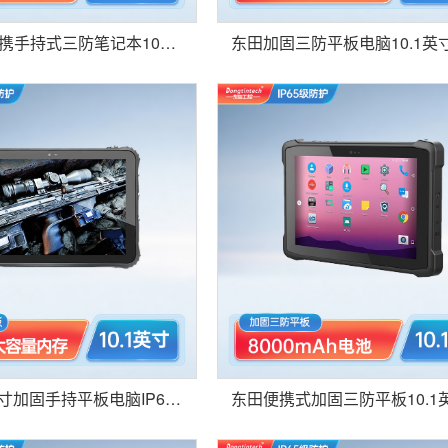
东田三防便携手持式三防笔记本10英寸阳光可视平板电脑工控机DTZ-Q1089EL
东田10.1英寸加固手持平板电脑IP65防水工业便携三防笔记本-DTZ-Q1006E