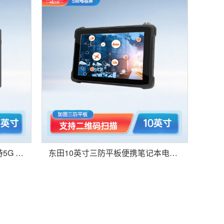
东田10.1英寸三防平板电脑支持5G IP65级防护MES工厂产线管理巡检-DTZ-R8083E
东田10英寸三防平板便携笔记本电脑 支持二维码扫描 系统会议智能车间-DTZ-Q1089EL