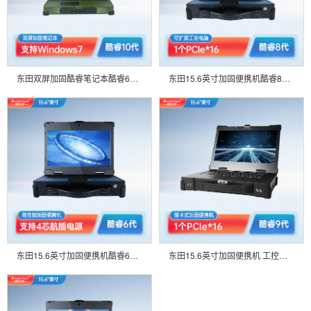
东田双屏加固酷睿笔记本酷睿6代三防笔记本 支持宽温运行多种通讯 支持指纹识别-DTN-S1508EU
东田15.6英寸加固便携机酷睿8代笔记本式可扩展工业电脑 DTG-U151-WH310
东田15.6英寸加固便携机酷睿6代笔记本式可扩展工业电脑 DTG-U151-WH110
东田15.6英寸加固便携机 工控电脑移动工作站计算机 DTG-1610