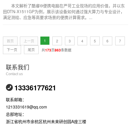
本文解析了酷睿i9便携电脑在严苛工业现场的应用价值，并以东
田DTN-X1511GP为例，展示该设备如何通过强大算力与专业设计，
满足测绘、应急等高要求场景的便携计算需求。...
1
首页
上一页
2
3
4
5
6
7
下一页
尾页
共
173
页
863
条数据
联系我们
Contact us
13336177621
联系邮箱：
1213331619@qq.com
总部地址：
浙江省杭州市余杭区杭州未来研创园A座三楼