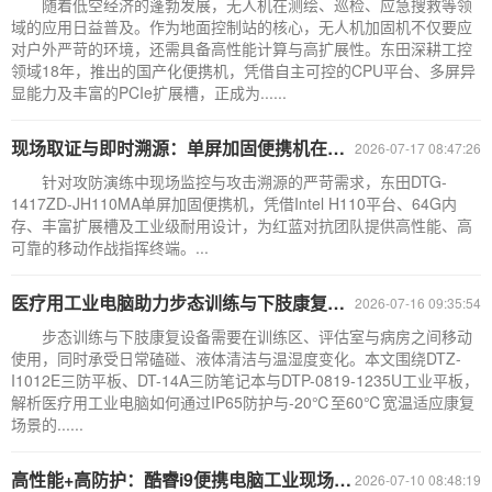
随着低空经济的蓬勃发展，无人机在测绘、巡检、应急搜救等领
域的应用日益普及。作为地面控制站的核心，无人机加固机不仅要应
对户外严苛的环境，还需具备高性能计算与高扩展性。东田深耕工控
领域18年，推出的国产化便携机，凭借自主可控的CPU平台、多屏异
显能力及丰富的PCIe扩展槽，正成为......
现场取证与即时溯源：单屏加固便携机在攻防演练及应急响应中的多维应用
2026-07-17 08:47:26
针对攻防演练中现场监控与攻击溯源的严苛需求，东田DTG-
1417ZD-JH110MA单屏加固便携机，凭借Intel H110平台、64G内
存、丰富扩展槽及工业级耐用设计，为红蓝对抗团队提供高性能、高
可靠的移动作战指挥终端。...
医疗用工业电脑助力步态训练与下肢康复：IP65防护+宽温方案解析
2026-07-16 09:35:54
步态训练与下肢康复设备需要在训练区、评估室与病房之间移动
使用，同时承受日常磕碰、液体清洁与温湿度变化。本文围绕DTZ-
I1012E三防平板、DT-14A三防笔记本与DTP-0819-1235U工业平板，
解析医疗用工业电脑如何通过IP65防护与-20℃至60℃宽温适应康复
场景的......
高性能+高防护：酷睿i9便携电脑工业现场实战价值剖析
2026-07-10 08:48:19