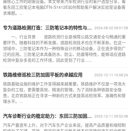
展核心工作的刚需设备。本文带来汽车检测行业的客户选型分享，看
看东田工控笔记本电脑DTN-S1412E如何帮助客户解决实验室设备需
求难题。...
专为道路检测打造：三防笔记本的特性与要求探析
2024-08-02 09:01:58
一、行业背景 道路检测行业是保障公路交通安全与畅通的重
要环节。随着科技的不断发展，道路检测技术也在不断革新。在这一
领域中，三防笔记本作为一种特殊设计的移动设备，正在逐步得到广
泛的应用。三防笔记本具备防水、防尘、防震等特性，能够适应道路
检测中复杂多变的工作环境，因此受到了行业......
铁路维修巡检三防加固平板的卓越应用
2023-12-11 10:08:24
铁路基础设施的维护工作变得越来越重要。铁路维护不仅是一项浩大
复杂的工程，更需要高效、精准的管理。为了消除各种铁路安全隐
患，北京铁路局正在寻求一种新的方式来提高巡检效率、准确性和管
理水平。...
汽车诊断行业的稳定助力：东田三防加固平板的卓越应用
2023-12-11 09:52:48
汽车产量逐年上升，对于汽车生产企业来说，提高产品质量和缩短制
程成为了关键。高效、稳定的汽车诊断系统不仅是确保汽车综合性能