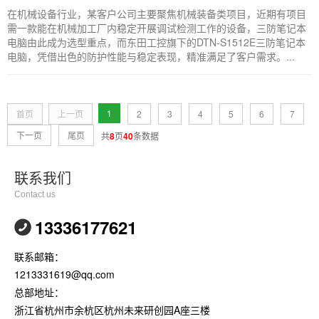
在机械设备行业，某客户公司主要聚焦机械装备类项目，近期有项目
需一款能在机械加工厂内稳定开展调试检测工作的设备，三防笔记本
电脑由此成为选型重点，而东田工控旗下的DTN-S1512E三防笔记本
电脑，凭借出色的防护性能与稳定表现，精准满足了客户需求。...
1
首页
上一页
2
3
4
5
6
7
下一页
尾页
共
8
页
40
条数据
联系我们
Contact us
13336177621
联系邮箱：
1213331619@qq.com
总部地址：
浙江省杭州市余杭区杭州未来研创园A座三楼