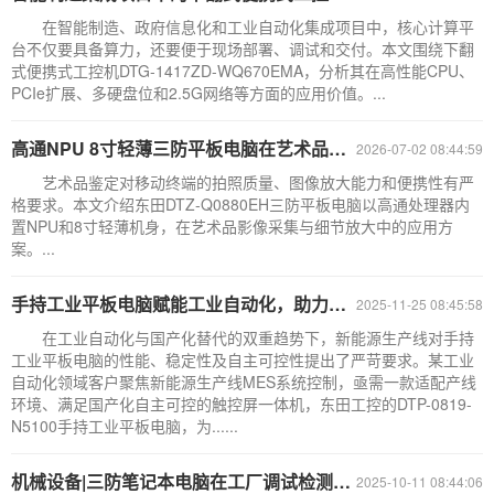
在智能制造、政府信息化和工业自动化集成项目中，核心计算平
台不仅要具备算力，还要便于现场部署、调试和交付。本文围绕下翻
式便携式工控机DTG-1417ZD-WQ670EMA，分析其在高性能CPU、
PCIe扩展、多硬盘位和2.5G网络等方面的应用价值。...
高通NPU 8寸轻薄三防平板电脑在艺术品鉴定中的应用
2026-07-02 08:44:59
艺术品鉴定对移动终端的拍照质量、图像放大能力和便携性有严
格要求。本文介绍东田DTZ-Q0880EH三防平板电脑以高通处理器内
置NPU和8寸轻薄机身，在艺术品影像采集与细节放大中的应用方
案。...
手持工业平板电脑赋能工业自动化，助力新能源产线国产化自主可控升级
2025-11-25 08:45:58
在工业自动化与国产化替代的双重趋势下，新能源生产线对手持
工业平板电脑的性能、稳定性及自主可控性提出了严苛要求。某工业
自动化领域客户聚焦新能源生产线MES系统控制，亟需一款适配产线
环境、满足国产化自主可控的触控屏一体机，东田工控的DTP-0819-
N5100手持工业平板电脑，为......
机械设备|三防笔记本电脑在工厂调试检测中的解决方案推荐
2025-10-11 08:44:06