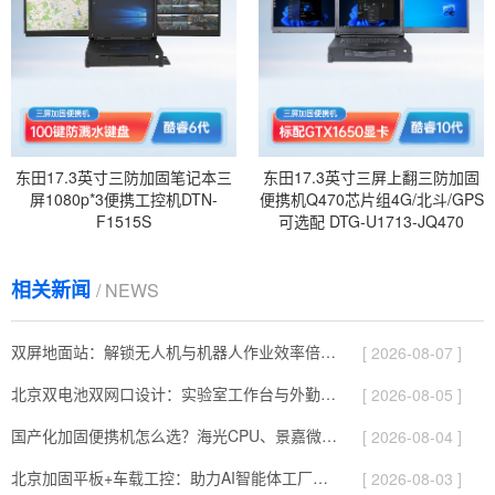
东田17.3英寸三防加固笔记本三
东田17.3英寸三屏上翻三防加固
屏1080p*3便携工控机DTN-
便携机Q470芯片组4G/北斗/GPS
F1515S
可选配 DTG-U1713-JQ470
相关新闻
/ NEWS
双屏地面站：解锁无人机与机器人作业效率倍增的关键密码
[ 2026-08-07 ]
北京双电池双网口设计：实验室工作台与外勤现场两用加固笔记本机型
[ 2026-08-05 ]
国产化加固便携机怎么选？海光CPU、景嘉微显卡与麒麟系统配置解析
[ 2026-08-04 ]
北京加固平板+车载工控：助力AI智能体工厂落地
[ 2026-08-03 ]