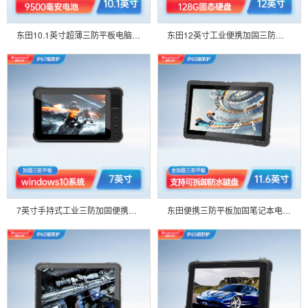
东田10.1英寸超薄三防平板电脑支持5G IP65级防护MES工厂产线可定制管理巡检 DTZ-T1085E
东田12英寸工业便携加固三防平板高亮可定制笔记本工业电脑 MES工厂产线管理巡检 DTZ-I1208E
7英寸手持式工业三防加固便携笔记本平板电脑支持Win10系统ip67 可定制DTZ-I0708E
东田便携三防平板加固笔记本电脑11.6英寸阳光可视支持定制IP65防护工控机 DTZ-I1108E