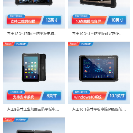
东田12英寸加固三防平板电脑可定制支持5G阳光可视 物流巡检耐高低温 DTZ-I1207E
东田10英寸三防平板可定制便携笔记本电脑 支持二维码扫描 系统会议智能车间DTZ-I1083E
东田8英寸工业加固三防平板电支持安卓8.1系统可定制IP65出入库管理扫码数据收集DTZ-M0806E
东田10.1英寸平板电脑IP65级防摔电容屏可定制HDMI工业三防无线数据采集器DTZ-I1008HE-6Y30