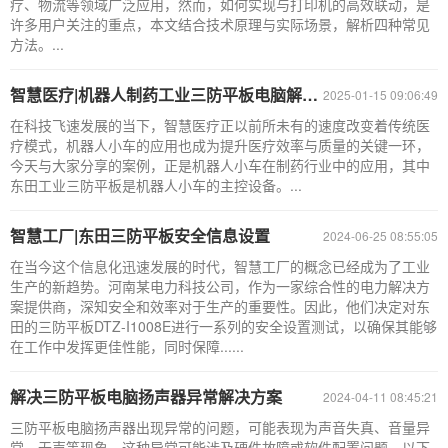
疗、物流等领域广泛应用，然而，如何实现与打印机的高效联动，是
许多用户关注的重点，本文结合技术原理与实际场景，解析四种常见
方法。...
智慧医疗|机器人制药工业三防平板电脑解决方案
2025-01-15 09:06:49
在科技飞速发展的当下，智慧医疗正以前所未有的速度改变着传统医
疗模式，机器人小车的应用也成为提升医疗效率与质量的关键一环，
今天与大家分享的案例，正是机器人小车在制药行业中的应用，其中
东田工业三防平板是机器人小车的主控设备。...
智慧工厂|东田三防平板安全信息设置
2024-06-25 08:55:05
在当今这个信息化迅速发展的时代，智慧工厂的概念已经成为了工业
生产的新趋势。河南某电力科技公司，作为一家综合性的电力解决方
案提供商，深知安全和效率对于生产的重要性。因此，他们决定对东
田的三防平板DTZ-I1008E进行一系列的安全设置测试，以确保其能够
在工作中发挥更佳性能，同时保障......
解决三防平板电脑扬声器异常解决方案
2024-04-11 08:45:21
三防平板电脑扬声器出现异常的问题，可能表现为声音失真、音量异
常、无声等现象。这种异常可能涉及硬件故障或软件配置问题，以下