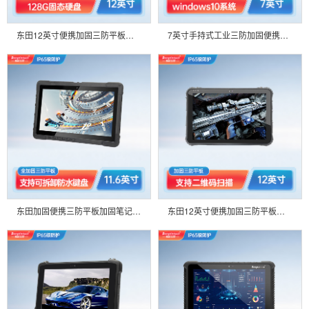
东田12英寸便携加固三防平板高亮笔记本工业电脑 MES工厂产线管理巡检DTZ-I1208E_COPY
7英寸手持式工业三防加固便携笔记本平板电脑支持Win10系统ip67 DTZ-I0708E
东田加固便携三防平板加固笔记本电脑11.6英寸阳光可视IP65防护工控机 DTZ-I1108E_COPY
东田12英寸便携加固三防平板电脑支持5G阳光可视 物流巡检耐高低温 图书馆管理DTZ-I1207E