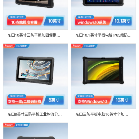
东田10英寸三防平板加固便携笔记本电脑 支持二维码扫描 系统会议智能车间DTZ-I1083E
东田10.1英寸平板电脑IP65级防摔电容屏HDMI工业三防无线数据采集器DTZ-I1008HE-6Y30_COPY
东田8英寸三防平板工业物流分拣IP67 支持NFC/MES生产管理系统终端DTZ-I0808E
东田三防平板电脑10英寸全加固高亮电容屏IP65防护产线控制工业车载宽温运行DTZ-I1008U