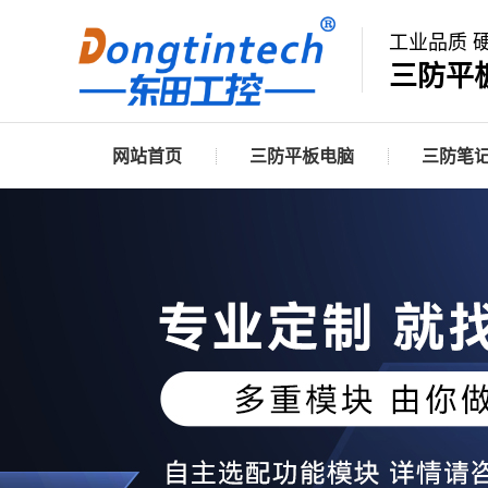
工业品质 
三防平
网站首页
三防平板电脑
三防笔