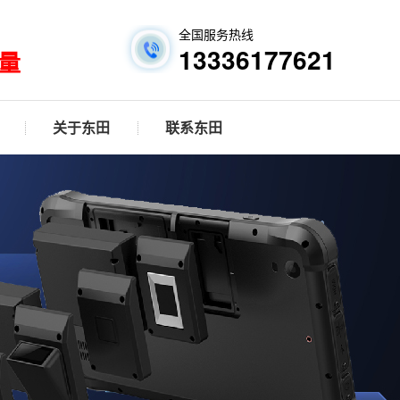
全国服务热线
13336177621
量
关于东田
联系东田