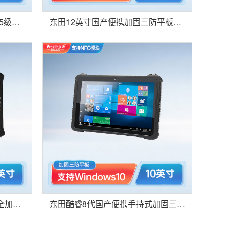
东田10.1英寸工业平板电脑IP65级防摔电容屏HDMI工业测绘三防无线数据采集器DTZ-I1008HE-6Y30
东田12英寸国产便携加固三防平板电脑支持5G阳光可视 物流巡检耐高低温 图书馆管理DTZ-I1207E
东田三防平板电脑国产10英寸全加固高亮电容屏IP65防护产线控制工业车载宽温运行DTZ-I1008U
东田酷睿8代国产便携手持式加固三防平板电脑10.1英寸支持Windows双频WIFI DTZ-I1008E