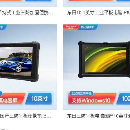
7英寸国产手持式工业三防加固便携笔记本平板电脑支持Win10系统ip67 DTZ-I0708E
东田10英寸国产三防平板便携笔记本电脑 支持二维码扫描 系统会议智能车间DTZ-I1083E