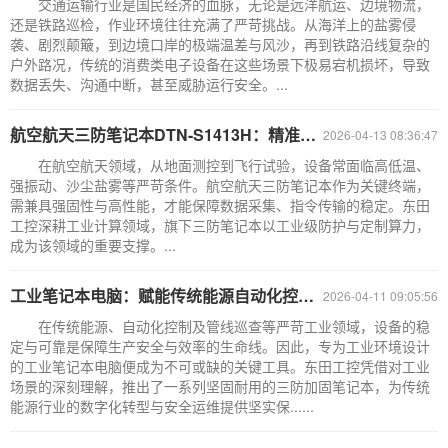
交通运输行业是国民经济的血脉，无论是远洋航运、边境物流，
还是铁路巡检，作业环境往往充满了严苛挑战。从海洋上的盐雾侵
袭、剧烈颠簸，到边境口岸的极端温差与风沙，再到铁路沿线复杂的
户外路况，传统的消费类电子设备在这些场景下极易宕机损坏，导致
数据丢失、沟通中断，甚至威胁运行安全。...
航空航天三防笔记本DTN-S1413H：精准适配场景需求，稳定护航航天任务
2026-04-13 08:36:47
在航空航天领域，从地面测控到飞行试验，设备常面临高低温、
强振动、沙尘盐雾等严苛条件。航空航天三防笔记本作为关键终端，
需兼具强固性与高性能，才能保障数据采集、指令传输的稳定。东田
工控深耕工业计算领域，旗下三防笔记本以工业级防护与定制算力，
成为该领域的重要支撑。...
工业笔记本电脑：赋能传统能源自动化控制与管线巡查的坚固之选
2026-04-11 09:05:56
在传统能源、自动化控制及管线巡查等严苛工业领域，设备的稳
定与可靠是保障生产安全与效率的生命线。因此，专为工业环境设计
的工业笔记本电脑便成为不可或缺的关键工具。东田工控凭借对工业
场景的深刻理解，推出了一系列坚固耐用的三防加固笔记本，为传统
能源行业的数字化转型与安全运维提供坚实保......