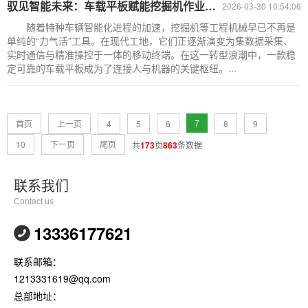
驭见智能未来：车载平板赋能挖掘机作业智能化升级
2026-03-30 10:54:06
随着特种车辆智能化进程的加速，挖掘机等工程机械早已不再是
单纯的“力气活”工具。在现代工地，它们正逐渐演变为集数据采集、
实时通信与精准操控于一体的移动终端。在这一转型浪潮中，一款稳
定可靠的车载平板成为了连接人与机器的关键枢纽。...
7
首页
上一页
4
5
6
8
9
10
下一页
尾页
共
173
页
863
条数据
联系我们
Contact us
13336177621
联系邮箱：
1213331619@qq.com
总部地址：