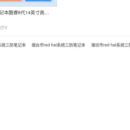
东田三防笔记本酷睿8代14英寸高清便携主机电脑 DT-14S
CITY
at系统三防笔记本
烟台市red hat系统三防笔记本
潍坊市red hat系统