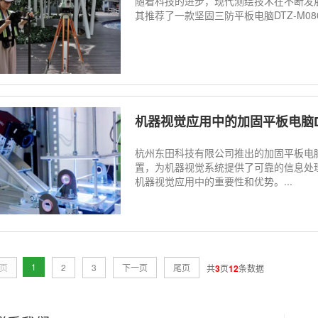
随着科技的进步，现代测绘技术在不断发
其推荐了一款坚固三防平板电脑DTZ-M08
机器视觉应用中的加固平板电脑DTZ
杭州东田科技有限公司推出的加固平板电脑D
置，为机器视觉系统提供了可靠的信息处理工
机器视觉应用中的重要性和优势。...
1
页
2
3
下一页
尾页
共
3
页
12
条数据