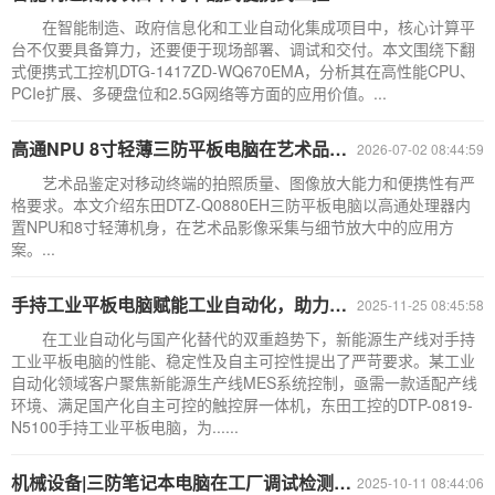
在智能制造、政府信息化和工业自动化集成项目中，核心计算平
台不仅要具备算力，还要便于现场部署、调试和交付。本文围绕下翻
式便携式工控机DTG-1417ZD-WQ670EMA，分析其在高性能CPU、
PCIe扩展、多硬盘位和2.5G网络等方面的应用价值。...
高通NPU 8寸轻薄三防平板电脑在艺术品鉴定中的应用
2026-07-02 08:44:59
艺术品鉴定对移动终端的拍照质量、图像放大能力和便携性有严
格要求。本文介绍东田DTZ-Q0880EH三防平板电脑以高通处理器内
置NPU和8寸轻薄机身，在艺术品影像采集与细节放大中的应用方
案。...
手持工业平板电脑赋能工业自动化，助力新能源产线国产化自主可控升级
2025-11-25 08:45:58
在工业自动化与国产化替代的双重趋势下，新能源生产线对手持
工业平板电脑的性能、稳定性及自主可控性提出了严苛要求。某工业
自动化领域客户聚焦新能源生产线MES系统控制，亟需一款适配产线
环境、满足国产化自主可控的触控屏一体机，东田工控的DTP-0819-
N5100手持工业平板电脑，为......
机械设备|三防笔记本电脑在工厂调试检测中的解决方案推荐
2025-10-11 08:44:06