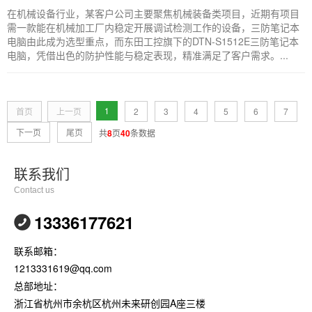
在机械设备行业，某客户公司主要聚焦机械装备类项目，近期有项目
需一款能在机械加工厂内稳定开展调试检测工作的设备，三防笔记本
电脑由此成为选型重点，而东田工控旗下的DTN-S1512E三防笔记本
电脑，凭借出色的防护性能与稳定表现，精准满足了客户需求。...
1
首页
上一页
2
3
4
5
6
7
下一页
尾页
共
8
页
40
条数据
联系我们
Contact us
13336177621
联系邮箱：
1213331619@qq.com
总部地址：
浙江省杭州市余杭区杭州未来研创园A座三楼