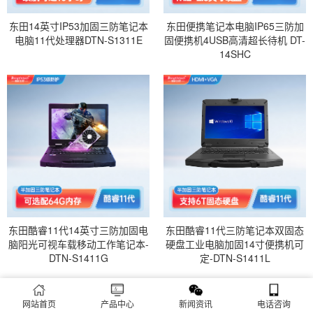
东田14英寸IP53加固三防笔记本
东田便携笔记本电脑IP65三防加
电脑11代处理器DTN-S1311E
固便携机4USB高清超长待机 DT-
14SHC
东田酷睿11代14英寸三防加固电
东田酷睿11代三防笔记本双固态
脑阳光可视车载移动工作笔记本-
硬盘工业电脑加固14寸便携机可
DTN-S1411G
定-DTN-S1411L
相关新闻
/ NEWS
网站首页
产品中心
新闻资讯
电话咨询