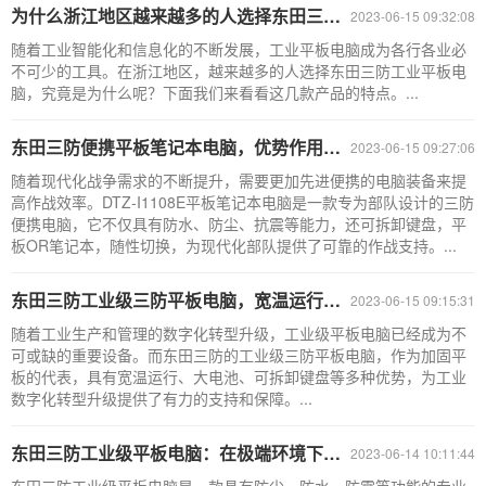
为什么浙江地区越来越多的人选择东田三防工业平板电脑？
2023-06-15 09:32:08
随着工业智能化和信息化的不断发展，工业平板电脑成为各行各业必
不可少的工具。在浙江地区，越来越多的人选择东田三防工业平板电
脑，究竟是为什么呢？下面我们来看看这几款产品的特点。...
东田三防便携平板笔记本电脑，优势作用在哪？
2023-06-15 09:27:06
随着现代化战争需求的不断提升，需要更加先进便携的电脑装备来提
高作战效率。DTZ-I1108E平板笔记本电脑是一款专为部队设计的三防
便携电脑，它不仅具有防水、防尘、抗震等能力，还可拆卸键盘，平
板OR笔记本，随性切换，为现代化部队提供了可靠的作战支持。...
东田三防工业级三防平板电脑，宽温运行、大电池、可拆卸键盘
2023-06-15 09:15:31
随着工业生产和管理的数字化转型升级，工业级平板电脑已经成为不
可或缺的重要设备。而东田三防的工业级三防平板电脑，作为加固平
板的代表，具有宽温运行、大电池、可拆卸键盘等多种优势，为工业
数字化转型升级提供了有力的支持和保障。...
东田三防工业级平板电脑：在极端环境下的强劲表现
2023-06-14 10:11:44