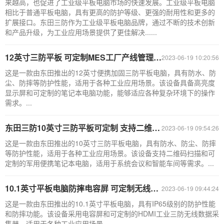
来越高，也促进了工业级平板电脑市场的快速发展。工业级平板电脑
相比于普通平板电脑，具有更高的防护等级、更强的耐用性和更多的
扩展接口。东田三防作为工业级平板电脑品牌，通过不断的技术创新
和产品升级，为工业应用场景提供了更佳解决......
12英寸三防平板 可定制MES工厂产线管理巡检DTZ-I1208E
2023-06-19 10:20:56
这是一款由东田推出的12英寸便携加固三防平板电脑，具有防水、防
尘、防摔等防护性能，适用于各种工业应用场景。该设备具备高亮度
显示屏和可定制的笔记本电脑功能，能够适应各种复杂环境下的操作
需求。...
东田三防10英寸三防平板可定制 支持二维码扫描 系统会议智能车间DTZ-I1083E
2023-06-19 09:54:26
这是一款由东田推出的10英寸三防平板电脑，具有防水、防尘、防摔
等防护性能，适用于各种工业应用场景。该设备支持二维码扫描和可
定制的军用便携笔记本电脑，适用于系统会议和智能车间等需求。...
10.1英寸平板电脑防摔电容屏 可定制无线数据采集器 DTZ-I1008HE-6Y30
2023-06-19 09:44:24
这是一款由东田推出的10.1英寸平板电脑，具有IP65级别的防护性能
和防摔功能。该设备采用电容屏和可定制的HDMI工业三防无线数据采
集器，适用于各种工业应用场景。...