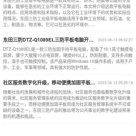
东田三防工业级平板电脑是一款具有防尘、防水、防震等功能的专业
设备，能够在恶劣的工业环境下正常运行。本文将介绍这款平板电脑
的特点、应用场景和技术指标，以及它在工业环境下的优势和实际应
用情况。东田三防工业级平板电脑适用于各种工业领域，如石油、化
工、制造业、物流等。它可以在恶劣的环境中......
东田三防DTZ-Q1089EL三防平板电脑开机无法进入系统的售后检测指南
2023-06-13 09:52:27
DTZ-Q1089EL是一款三防加固手持平板电脑，配备了10.1英寸触摸电
容屏，康宁大猩猩10点电容屏，硬度6H以上，防刮耐磨，支持多点触
控，湿手也可触摸控制。该产品采用Windows 10操作系统，适用于户
外、工业、军事等领域，具有强大的防护性能。...
社区服务数字化升级，移动便携加固平板助力公共事业发展
2023-06-13 09:25:16
随着社会的发展和城市化进程的加快，社区服务也面临着数字化升级
的需求，社区服务管理系统的应用成为推动社区服务数字化升级的重
要手段之一，而移动便携加固平板则成为社区服务管理系统中不可或
缺的设备之一，东田三防产品的推出将为公共事业的数字化建设带来
新的机遇和挑战。...