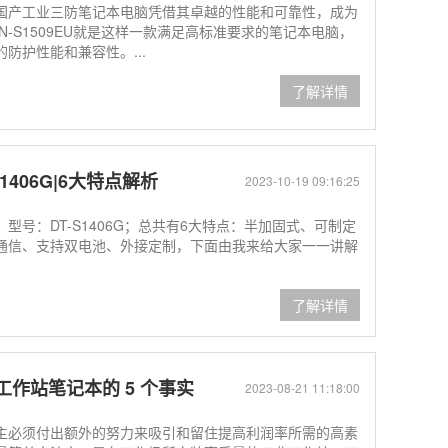
国产工业三防笔记本电脑凭借其卓越的性能和可靠性，成为
-S1509EU就是这样一款满足高标准要求的笔记本电脑，
防护性能和兼容性。...
了解详情
406G|6大特点解析
2023-10-19 09:16:25
号：DT-S1406G；总共有6大特点：半加固式、可制定
通信、支持双电池、外接定制，下面由我来给大家一一讲解
了解详情
作站笔记本的 5 个事实
2023-08-21 11:18:00
主必须付出额外的努力来吸引和留住提高利润率所需的高素