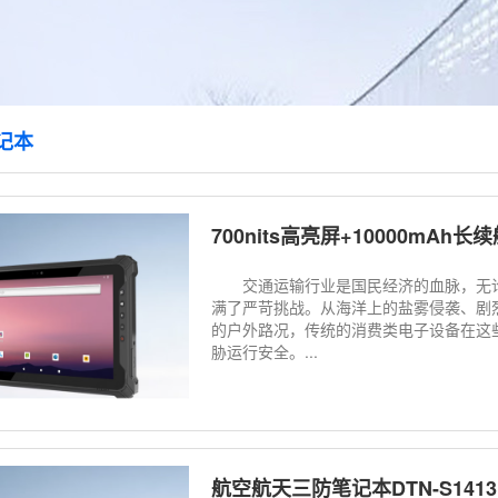
记本
700nits高亮屏+10000mAh
交通运输行业是国民经济的血脉，无论
满了严苛挑战。从海洋上的盐雾侵袭、剧
的户外路况，传统的消费类电子设备在这
胁运行安全。...
航空航天三防笔记本DTN-S1413H：