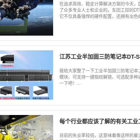
在追求高效、稳定计算解决方案的今天，
了众多专业人士和企业的。东田工控的DTN
它不仅具备强悍的硬件配置，还拥有出色的
江苏工业半加固三防笔记本DT-S1
我给大家整了一下工业半加固三防笔记本；型
模块、可支持一键指纹解锁、可选配多种
一下吧！...
每个行业都应该了解的有关工业工
目前的失业率较低，这意味着像这样的雇