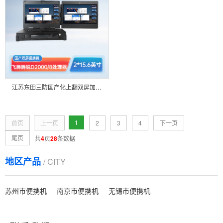
江苏东田三防国产化上翻双屏加固便携机工业电脑 DT-S1425CU-FD2K
1
首页
上一页
2
3
4
下一页
尾页
共
4
页
28
条数据
地区产品
/ CITY
苏州市便携机
南京市便携机
无锡市便携机