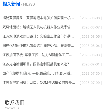
相关新闻
/ NEWS
揭秘双屏异显：双屏笔记本电脑如何实现一机两用高效协同？
[ 2026-08-08 ]
双屏地面站：解锁无人机与机器人作业效率倍增的关键密码
[ 2026-08-07 ]
江苏双电池双网口设计：实验室工作台与外勤现场两用加固笔记本机型
[ 2026-08-05 ]
国产化加固便携机怎么选？海光CPU、景嘉微显卡与麒麟系统配置解析
[ 2026-08-04 ]
江苏加固平板+车载工控：助力AI智能体工厂落地
[ 2026-08-03 ]
江苏光电检测项目，国防定制便携机怎么选？
[ 2026-07-31 ]
国产化便携机|海光芯+麒麟系统，开机即用适配各类测试场景
[ 2026-07-30 ]
江苏双屏加固机：网口、COM与USB如何按外设匹配｜DTG-2173CU-JQ470MC
[ 2026-07-29 ]
联系我们
Contact us