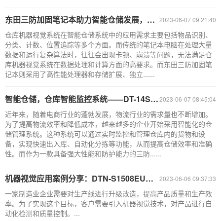
东田三防加固笔记本助力智能仓储发展，仓库机器视觉系统升级换代
2023-06-07 09:21:40
仓库机器视觉系统在智能仓储系统中的应用需求主要包括物品识别、
分类、计数、位置追踪等多个方面。而传统的笔记本电脑在处理大量
数据和运行复杂算法时，往往会出现卡顿、崩溃等问题，无法满足仓
库机器视觉系统在数据处理和计算方面的高要求。而东田三防加固笔
记本则采用了高性能处理器和存储扩展、独立......
智能仓储，仓库智能监控系统——DT-14S三防加固笔记本助力企业提升效率
2023-06-07 08:45:04
近年来，随着电商行业的蓬勃发展，物流行业的需求量也不断增加。
为了提高物流效率和降低成本，越来越多的企业开始采用智能化的仓
储管理系统。这种系统可以通过实时监控和管理仓库内的货物和设
备，实现快速出入库、自动化分拣等功能，从而提高仓储效率和准确
性。而作为一款具备强大性能和防护能力的三防......
机器视觉应用案例分享：DTN-S1508EU三防加固笔记本助力产品质量检测
2023-06-06 09:37:33
一家制造业企业需要对生产线进行升级改造，提高产品质量和生产效
率。为了实现这个目标，客户需要引入机器视觉技术，对产品进行自
动化检测和质量控制。...