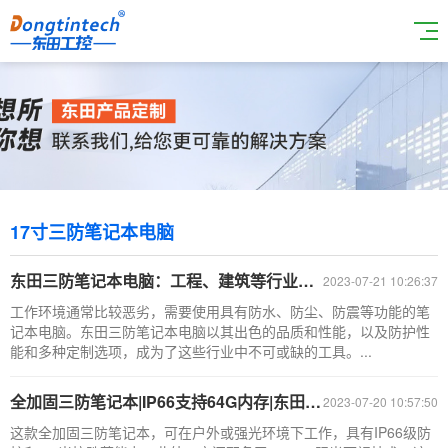
17寸三防笔记本电脑
东田三防笔记本电脑：工程、建筑等行业必备工具
2023-07-21 10:26:37
工作环境通常比较恶劣，需要使用具有防水、防尘、防震等功能的笔
记本电脑。东田三防笔记本电脑以其出色的品质和性能，以及防护性
能和多种定制选项，成为了这些行业中不可或缺的工具。...
全加固三防笔记本|IP66支持64G内存|东田酷睿10代|DTN-X1310G
2023-07-20 10:57:50
这款全加固三防笔记本，可在户外或强光环境下工作，具有IP66级防