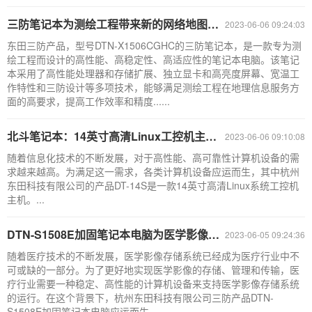
三防笔记本为测绘工程带来新的网络地图服务体验
2023-06-06 09:24:03
东田三防产品，型号DTN-X1506CGHC的三防笔记本，是一款专为测
绘工程而设计的高性能、高稳定性、高适应性的笔记本电脑。该笔记
本采用了高性能处理器和存储扩展、独立显卡和高亮度屏幕、宽温工
作特性和三防设计等多项技术，能够满足测绘工程在地理信息服务方
面的高要求，提高工作效率和精度......
北斗笔记本：14英寸高清Linux工控机主机系统DT-14S
2023-06-06 09:10:08
随着信息化技术的不断发展，对于高性能、高可靠性计算机设备的需
求越来越高。为满足这一需求，各类计算机设备应运而生，其中杭州
东田科技有限公司的产品DT-14S是一款14英寸高清Linux系统工控机
主机。...
DTN-S1508E加固笔记本电脑为医学影像存储系统提供高性能支持
2023-06-05 09:24:36
随着医疗技术的不断发展，医学影像存储系统已经成为医疗行业中不
可或缺的一部分。为了更好地实现医学影像的存储、管理和传输，医
疗行业需要一种稳定、高性能的计算机设备来支持医学影像存储系统
的运行。在这个背景下，杭州东田科技有限公司三防产品DTN-
S1508E加固笔记本电脑应运而生。...