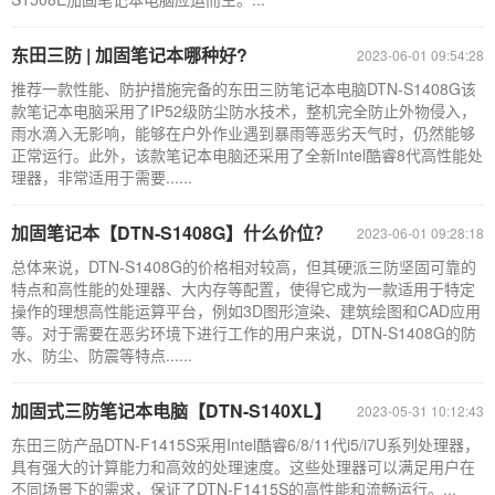
东田三防 | 加固笔记本哪种好?
2023-06-01 09:54:28
推荐一款性能、防护措施完备的东田三防笔记本电脑DTN-S1408G该
款笔记本电脑采用了IP52级防尘防水技术，整机完全防止外物侵入，
雨水滴入无影响，能够在户外作业遇到暴雨等恶劣天气时，仍然能够
正常运行。此外，该款笔记本电脑还采用了全新Intel酷睿8代高性能处
理器，非常适用于需要......
加固笔记本【DTN-S1408G】什么价位？
2023-06-01 09:28:18
总体来说，DTN-S1408G的价格相对较高，但其硬派三防坚固可靠的
特点和高性能的处理器、大内存等配置，使得它成为一款适用于特定
操作的理想高性能运算平台，例如3D图形渲染、建筑绘图和CAD应用
等。对于需要在恶劣环境下进行工作的用户来说，DTN-S1408G的防
水、防尘、防震等特点......
加固式三防笔记本电脑【DTN-S140XL】
2023-05-31 10:12:43
东田三防产品DTN-F1415S采用Intel酷睿6/8/11代i5/i7U系列处理器，
具有强大的计算能力和高效的处理速度。这些处理器可以满足用户在
不同场景下的需求，保证了DTN-F1415S的高性能和流畅运行。...