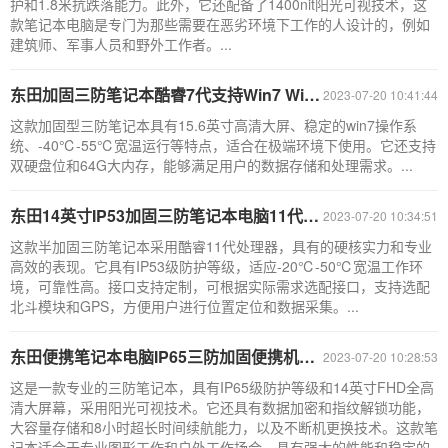
护和1.8米抗跌落能力。此外，它还配备了1400nit阳光可视技术，这
款笔记本电脑是专门为那些需要在恶劣环境下工作的人设计的，例如
建筑师、军事人员和野外工作者。...
东田加固三防笔记本酷睿7代支持Win7 Win10定制GTX 1060显卡 DT-S1406G
2023-07-20 10:41:44
这款加固型三防笔记本具有15.6英寸高清大屏、稳定的win7操作系
统、-40℃-55℃宽温运行等特点，适合在极端环境下使用。它还支持
双硬盘位和64G大内存，能够满足用户的数据存储和处理需求。...
东田14英寸IP53加固三防笔记本电脑11代处理器DTN-S1311E
2023-07-20 10:34:51
这款半加固三防笔记本采用酷睿11代处理器，具有的硬核实力和专业
高效的表现。它具有IP53级防护等级，适应-20℃-50℃宽温工作环
境，可靠性高。接口支持定制，可根据实际需求选配接口，支持选配
北斗模块和GPS，方便用户进行位置定位和数据采集。...
东田便携笔记本电脑IP65三防加固便携机4USB高清超长待机 DT-14SHC
2023-07-20 10:28:53
这是一款专业的三防笔记本，具有IP65级防护等级和14英寸FHD全高
清大屏幕，采用阳光可视技术。它还具有数据加密和指纹解锁功能，
大容量存储和8小时超长时间续航能力，以及不断机更换技术。这款笔
记本适合于专业图形工作和户外工作场合，具有强大的性能和稳定的