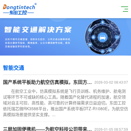
智能交通
国产系统平板助力航空仿真模拟，东田方案DTZ-R1080E打造工业级可靠体
2026-03-02 08:43:07
在航空工业中，仿真模拟系统是飞行员训练、机务维护、航电测
试等环节不可或缺的核心工具。随着国产化替代进程的加速，航空领
域对自主可控、高性能、高可靠的计算终端需求日益迫切。东田工控
依托瑞芯微RK3588平台，推出国产系统平板DTZ-R1080E，为航空仿
真模拟场景提供坚实支撑。...
三屏加固便携机——为航空科技公司带来的高能工作站解决方案升级
2026-01-05 08:57:59