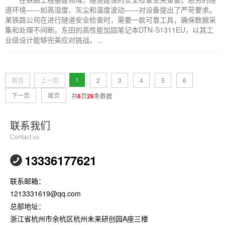
道环境——如高湿度、灰尘和温度波动——对设备提出了严苛要求。
某铁路公司在进行隧道安全检查时，需要一款可靠工具，确保数据采
集和处理不间断。东田的高性能加固笔记本DTN-S1311EU，以其工
业级设计能够完美应对挑战。...
1
首页
上一页
2
3
4
5
6
下一页
尾页
共
6
页
26
条数据
联系我们
Contact us
13336177621
联系邮箱：
1213331619@qq.com
总部地址：
浙江省杭州市余杭区杭州未来研创园A座三楼