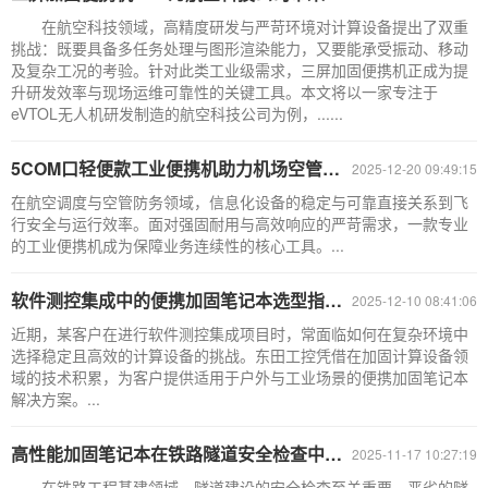
在航空科技领域，高精度研发与严苛环境对计算设备提出了双重
挑战：既要具备多任务处理与图形渲染能力，又要能承受振动、移动
及复杂工况的考验。针对此类工业级需求，三屏加固便携机正成为提
升研发效率与现场运维可靠性的关键工具。本文将以一家专注于
eVTOL无人机研发制造的航空科技公司为例，......
5COM口轻便款工业便携机助力机场空管调度智能化|DT-1415CU-WH110
2025-12-20 09:49:15
在航空调度与空管防务领域，信息化设备的稳定与可靠直接关系到飞
行安全与运行效率。面对强固耐用与高效响应的严苛需求，一款专业
的工业便携机成为保障业务连续性的核心工具。...
软件测控集成中的便携加固笔记本选型指南|DTN-S1511TG
2025-12-10 08:41:06
近期，某客户在进行软件测控集成项目时，常面临如何在复杂环境中
选择稳定且高效的计算设备的挑战。东田工控凭借在加固计算设备领
域的技术积累，为客户提供适用于户外与工业场景的便携加固笔记本
解决方案。...
高性能加固笔记本在铁路隧道安全检查中的成功应用：东田方案解析
2025-11-17 10:27:19
在铁路工程基建领域，隧道建设的安全检查至关重要。恶劣的隧