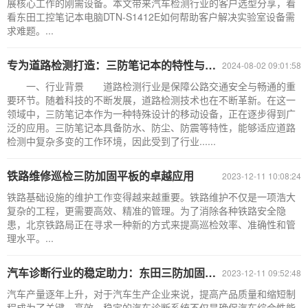
展核心工作的刚需设备。本文带来汽车检测行业的客户选型分享，看
看东田工控笔记本电脑DTN-S1412E如何帮助客户解决实验室设备需
求难题。...
专为道路检测打造：三防笔记本的特性与要求探析
2024-08-02 09:01:58
一、行业背景 道路检测行业是保障公路交通安全与畅通的重
要环节。随着科技的不断发展，道路检测技术也在不断革新。在这一
领域中，三防笔记本作为一种特殊设计的移动设备，正在逐步得到广
泛的应用。三防笔记本具备防水、防尘、防震等特性，能够适应道路
检测中复杂多变的工作环境，因此受到了行业......
铁路维修巡检三防加固平板的卓越应用
2023-12-11 10:08:24
铁路基础设施的维护工作变得越来越重要。铁路维护不仅是一项浩大
复杂的工程，更需要高效、精准的管理。为了消除各种铁路安全隐
患，北京铁路局正在寻求一种新的方式来提高巡检效率、准确性和管
理水平。...
汽车诊断行业的稳定助力：东田三防加固平板的卓越应用
2023-12-11 09:52:48
汽车产量逐年上升，对于汽车生产企业来说，提高产品质量和缩短制
程成为了关键。高效、稳定的汽车诊断系统不仅是确保汽车综合性能