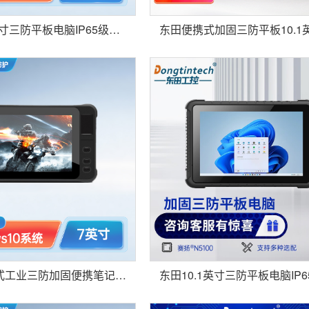
东田10.1英寸三防平板电脑IP65级防摔电容屏显示工业加固平板车载设备 DTZ-I0811E
7英寸手持式工业三防加固便携笔记本平板电脑支持Win10系统ip67 DTZ-I0708E