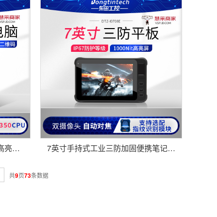
东田12英寸便携加固三防平板高亮笔记本工业电脑 MES工厂产线管理巡检DTZ-I1208E
7英寸手持式工业三防加固便携笔记本平板电脑支持Win10系统ip67 DTZ-I0708E
共
9
页
73
条数据