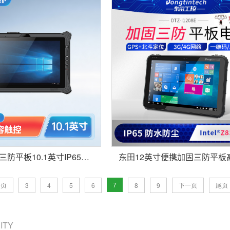
便携式加固三防平板10.1英寸IP65仓储物流分拣 MES系统DTZ-T1087EL
7
一页
3
4
5
6
8
9
下一页
尾页
CITY