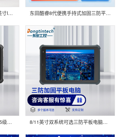
东田便携式加固三防平板10.1英寸IP65超长待机手持工业平板电脑智慧医疗设备 DTZ-Q1085E
东田酷睿8代便携手持式加固三防平板电脑10.1英寸支持Windows双频WIFI DTZ-I1008E
东田10.1英寸三防平板电脑IP65级防摔电容屏显示工业加固平板车载设备 DTZ-I0811E
8/11英寸双系统可选三防平板电脑DTZ-I8083EB