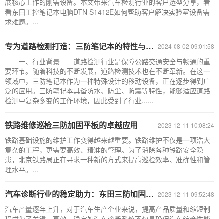
展核心工作的刚需设备。本文带来汽车检测行业的客户选型分享，看
看东田工控笔记本电脑DTN-S1412E如何帮助客户解决实验室设备需
求难题。...
专为道路检测打造：三防笔记本的特性与要求探析
2024-08-02 09:01:58
一、行业背景 道路检测行业是保障公路交通安全与畅通的重
要环节。随着科技的不断发展，道路检测技术也在不断革新。在这一
领域中，三防笔记本作为一种特殊设计的移动设备，正在逐步得到广
泛的应用。三防笔记本具备防水、防尘、防震等特性，能够适应道路
检测中复杂多变的工作环境，因此受到了行业......
铁路维修巡检三防加固平板的卓越应用
2023-12-11 10:08:24
铁路基础设施的维护工作变得越来越重要。铁路维护不仅是一项浩大
复杂的工程，更需要高效、精准的管理。为了消除各种铁路安全隐
患，北京铁路局正在寻求一种新的方式来提高巡检效率、准确性和管
理水平。...
汽车诊断行业的稳定助力：东田三防加固平板的卓越应用
2023-12-11 09:52:48
汽车产量逐年上升，对于汽车生产企业来说，提高产品质量和缩短制
程成为了关键。高效、稳定的汽车诊断系统不仅是确保汽车综合性能