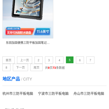
东田加固便携三防平板加固笔记本电脑11.6英寸阳光可视IP65防护工控机 DTZ-I1108E_COPY
5
首页
上一页
2
3
4
6
7
8
下一页
尾页
共
9
页
73
条数据
地区产品
/ CITY
杭州市三防平板电脑
宁波市三防平板电脑
舟山市三防平板电脑