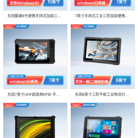
东田酷睿8代便携手持式加固三防平板电脑10.1英寸支持Windows双频WIFI防爆 DTZ-I1008E
7英寸手持式工业三防加固便携笔记本平板电脑支持Win10系统身份证识别ip67 DTZ-I0708E
东田7英寸UHF超高频KFID 手持式工业三防加固便携笔记本平板电脑ip67 DTZ-I0708E
东田8英寸三防平板工业物流分拣IP67 支持NFC/MES生产管理系统终端DTZ-I0808E