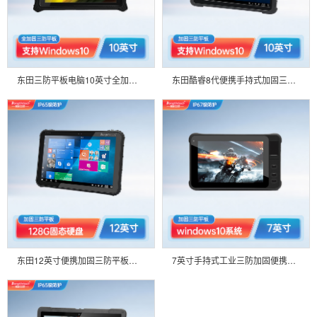
东田三防平板电脑10英寸全加固高亮电容屏IP65防护产线控制工业车载宽温运行DTZ-I1008U
东田酷睿8代便携手持式加固三防平板电脑10.1英寸支持Windows双频WIFI DTZ-I1008E
东田12英寸便携加固三防平板高亮笔记本工业电脑 MES工厂产线管理巡检DTZ-I1208E_COPY
7英寸手持式工业三防加固便携笔记本平板电脑支持Win10系统ip67 DTZ-I0708E