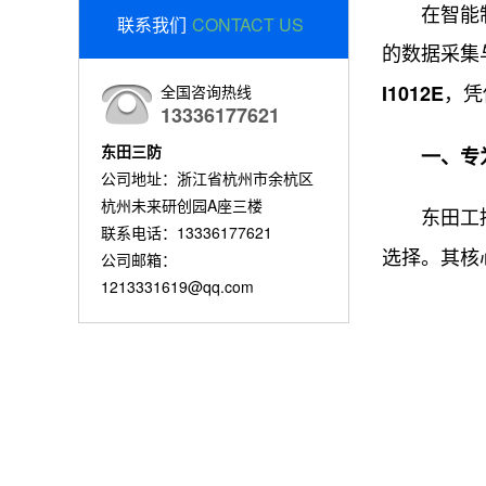
在智能制造
联系我们
CONTACT US
的数据采集
，凭
I1012E
全国咨询热线
13336177621
东田三防
一、专
公司地址：浙江省杭州市余杭区
杭州未来研创园A座三楼
东田工控
联系电话：13336177621
选择。其核
公司邮箱：
1213331619@qq.com