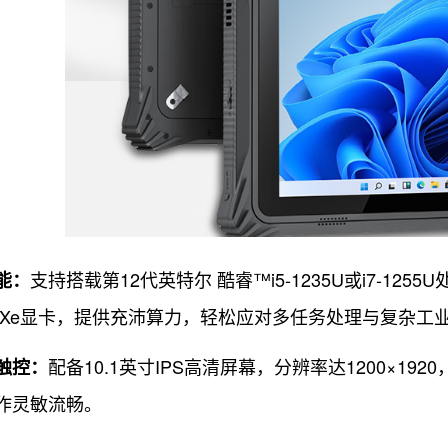
支持搭载第12代英特尔 酷睿™i5-1235U或i7-125
能：
 Xe显卡，提供充沛算力，轻松应对多任务处理与复杂工
配备10.1英寸IPS高清屏幕，分辨率达1200×192
触控：
作灵敏流畅。