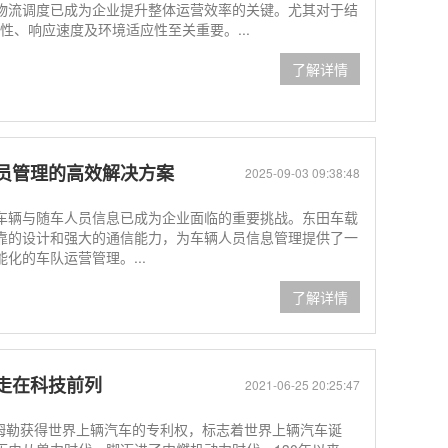
流调度已成为企业提升整体运营效率的关键。尤其对于结
性、响应速度及环境适应性至关重要。...
了解详情
员管理的高效解决方案
2025-09-03 09:38:48
车辆与随车人员信息已成为企业面临的重要挑战。东田车载
靠的设计和强大的通信能力，为车辆人员信息管理提供了一
化的车队运营管理。...
了解详情
走在科技前列
2021-06-25 20:25:47
·戴姆勒获得世界上辆汽车的专利权，标志着世界上辆汽车诞