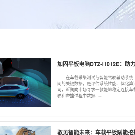
加固平板电脑DTZ-I1012E：助力
在车载采集测试与智能驾驶辅助系统（
间的关键数据，是评估系统性能、优化算
司，近期向市场寻求一款能够稳定连接车
驶和碰撞过程中数据......
驭见智能未来：车载平板赋能挖