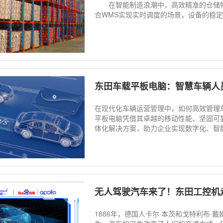
在智能制造浪潮中，高效精准的仓储物
合WMS实现实时调度的场景，设备的稳定
东田车载平板电脑：智慧车辆人
在现代化车辆运营管理中，如何高效管理
平板电脑凭借其卓越的移动性能、坚固可
体化解决方案，助力企业实现数字化、智能
无人驾驶汽车来了！东田工控机
1886年，德国人卡尔·本茨和戈特利布