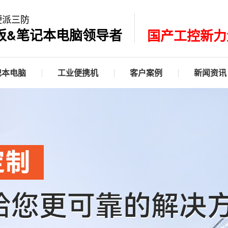
硬派三防
板&笔记本电脑领导者
国产工控新力
记本电脑
工业便携机
客户案例
新闻资讯