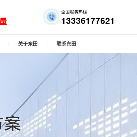
全国服务热线
13336177621
量
关于东田
联系东田