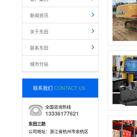
新闻资讯
关于东田
联系东田
城市分站
联系我们
CONTACT US
全国咨询热线
13336177621
东田三防
公司地址：浙江省杭州市余杭区