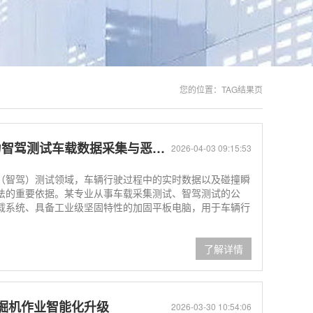
您的位置：
TAG结果页
智驾测试车载数据采集与恶劣环境挑战
2026-04-03 09:15:53
智驾）测试领域，车辆行驶过程中的实时数据以及碰撞瞬
法的重要依据。某专业从事车载采集测试、智驾测试的公
载系统、具备工业级坚固特性的加固平板电脑，用于车辆行
了解详情
掘机作业智能化升级
2026-03-30 10:54:06