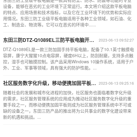
东田三防工业级平板电脑是一款具有防尘、防水、防震等功能的专业
设备，能够在恶劣的工业环境下正常运行。本文将介绍这款平板电脑
的特点、应用场景和技术指标，以及它在工业环境下的优势和实际应
用情况。东田三防工业级平板电脑适用于各种工业领域，如石油、化
工、制造业、物流等。它可以在恶劣的环境中......
东田三防DTZ-Q1089EL三防平板电脑开机无法进入系统的售后检测指南
2023-06-13 09:52:27
DTZ-Q1089EL是一款三防加固手持平板电脑，配备了10.1英寸触摸电
容屏，康宁大猩猩10点电容屏，硬度6H以上，防刮耐磨，支持多点触
控，湿手也可触摸控制。该产品采用Windows 10操作系统，适用于户
外、工业、军事等领域，具有强大的防护性能。...
社区服务数字化升级，移动便携加固平板助力公共事业发展
2023-06-13 09:25:16
随着社会的发展和城市化进程的加快，社区服务也面临着数字化升级
的需求，社区服务管理系统的应用成为推动社区服务数字化升级的重
要手段之一，而移动便携加固平板则成为社区服务管理系统中不可或
缺的设备之一，东田三防产品的推出将为公共事业的数字化建设带来
新的机遇和挑战。...