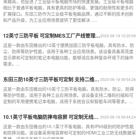
来越高，也促进了工业级平板电脑市场的快速发展。工业级平板电脑
相比于普通平板电脑，具有更高的防护等级、更强的耐用性和更多的
扩展接口。东田三防作为工业级平板电脑品牌，通过不断的技术创新
和产品升级，为工业应用场景提供了更佳解决......
12英寸三防平板 可定制MES工厂产线管理巡检DTZ-I1208E
2023-06-19 10:20:56
这是一款由东田推出的12英寸便携加固三防平板电脑，具有防水、防
尘、防摔等防护性能，适用于各种工业应用场景。该设备具备高亮度
显示屏和可定制的笔记本电脑功能，能够适应各种复杂环境下的操作
需求。...
东田三防10英寸三防平板可定制 支持二维码扫描 系统会议智能车间DTZ-I1083E
2023-06-19 09:54:26
这是一款由东田推出的10英寸三防平板电脑，具有防水、防尘、防摔
等防护性能，适用于各种工业应用场景。该设备支持二维码扫描和可
定制的军用便携笔记本电脑，适用于系统会议和智能车间等需求。...
10.1英寸平板电脑防摔电容屏 可定制无线数据采集器 DTZ-I1008HE-6Y30
2023-06-19 09:44:24
这是一款由东田推出的10.1英寸平板电脑，具有IP65级别的防护性能
和防摔功能。该设备采用电容屏和可定制的HDMI工业三防无线数据采
集器，适用于各种工业应用场景。...