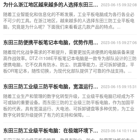
为什么浙江地区越来越多的人选择东田三防工业平板电脑？
2023-06-15 09:32:08
随着工业智能化和信息化的不断发展，工业平板电脑成为各行各业必
不可少的工具。在浙江地区，越来越多的人选择东田三防工业平板电
脑，究竟是为什么呢？下面我们来看看这几款产品的特点。...
东田三防便携平板笔记本电脑，优势作用在哪？
2023-06-15 09:27:06
随着现代化战争需求的不断提升，需要更加先进便携的电脑装备来提
高作战效率。DTZ-I1108E平板笔记本电脑是一款专为部队设计的三防
便携电脑，它不仅具有防水、防尘、抗震等能力，还可拆卸键盘，平
板OR笔记本，随性切换，为现代化部队提供了可靠的作战支持。...
东田三防工业级三防平板电脑，宽温运行、大电池、可拆卸键盘
2023-06-15 09:15:31
随着工业生产和管理的数字化转型升级，工业级平板电脑已经成为不
可或缺的重要设备。而东田三防的工业级三防平板电脑，作为加固平
板的代表，具有宽温运行、大电池、可拆卸键盘等多种优势，为工业
数字化转型升级提供了有力的支持和保障。...
东田三防工业级平板电脑：在极端环境下的强劲表现
2023-06-14 10:11:44