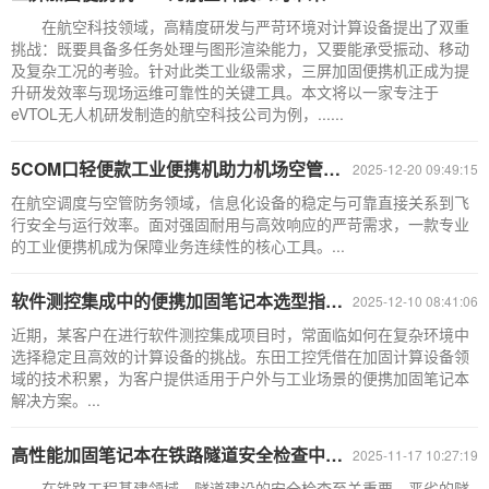
在航空科技领域，高精度研发与严苛环境对计算设备提出了双重
挑战：既要具备多任务处理与图形渲染能力，又要能承受振动、移动
及复杂工况的考验。针对此类工业级需求，三屏加固便携机正成为提
升研发效率与现场运维可靠性的关键工具。本文将以一家专注于
eVTOL无人机研发制造的航空科技公司为例，......
5COM口轻便款工业便携机助力机场空管调度智能化|DT-1415CU-WH110
2025-12-20 09:49:15
在航空调度与空管防务领域，信息化设备的稳定与可靠直接关系到飞
行安全与运行效率。面对强固耐用与高效响应的严苛需求，一款专业
的工业便携机成为保障业务连续性的核心工具。...
软件测控集成中的便携加固笔记本选型指南|DTN-S1511TG
2025-12-10 08:41:06
近期，某客户在进行软件测控集成项目时，常面临如何在复杂环境中
选择稳定且高效的计算设备的挑战。东田工控凭借在加固计算设备领
域的技术积累，为客户提供适用于户外与工业场景的便携加固笔记本
解决方案。...
高性能加固笔记本在铁路隧道安全检查中的成功应用：东田方案解析
2025-11-17 10:27:19
在铁路工程基建领域，隧道建设的安全检查至关重要。恶劣的隧