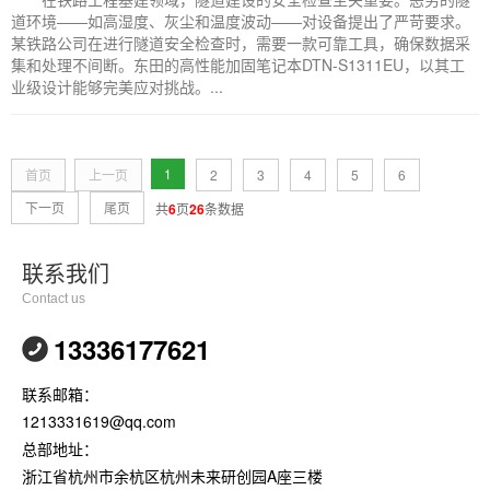
道环境——如高湿度、灰尘和温度波动——对设备提出了严苛要求。
某铁路公司在进行隧道安全检查时，需要一款可靠工具，确保数据采
集和处理不间断。东田的高性能加固笔记本DTN-S1311EU，以其工
业级设计能够完美应对挑战。...
1
首页
上一页
2
3
4
5
6
下一页
尾页
共
6
页
26
条数据
联系我们
Contact us
13336177621
联系邮箱：
1213331619@qq.com
总部地址：
浙江省杭州市余杭区杭州未来研创园A座三楼