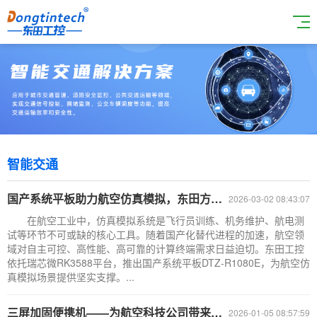
智能交通
国产系统平板助力航空仿真模拟，东田方案DTZ-R1080E打造工业级可靠体
2026-03-02 08:43:07
在航空工业中，仿真模拟系统是飞行员训练、机务维护、航电测
试等环节不可或缺的核心工具。随着国产化替代进程的加速，航空领
域对自主可控、高性能、高可靠的计算终端需求日益迫切。东田工控
依托瑞芯微RK3588平台，推出国产系统平板DTZ-R1080E，为航空仿
真模拟场景提供坚实支撑。...
三屏加固便携机——为航空科技公司带来的高能工作站解决方案升级
2026-01-05 08:57:59