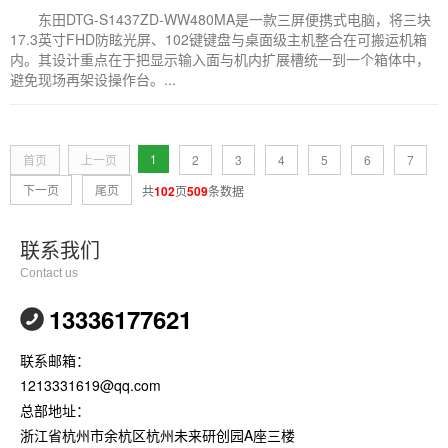
东田DTG-S1437ZD-WW480MA是一款三屏便携式电脑，将三块
17.3英寸FHD防眩光屏、102键键盘与桌面级主机整合在可搬运机箱
内。其设计重点在于把显示输入面与机内扩展槽统一到一个箱体中，
避免现场再架设操作台。...
1
首页
上一页
2
3
4
5
6
7
下一页
尾页
共
102
页
509
条数据
联系我们
Contact us
13336177621
联系邮箱：
1213331619@qq.com
总部地址：
浙江省杭州市余杭区杭州未来研创园A座三楼