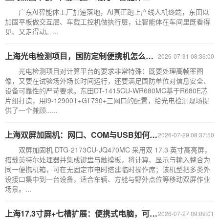
广东AI智能体工厂加速落地，AI真正跑上产线人机终端，东田以
加固平板做交互层、车载工控机做执行层，让智能体在车间里既看得
见、又走得动。...
上海光电检测项目，国防定制便携机怎么选？
2026-07-31 08:36:00
光电检测项目对计算平台的要求非常特殊：既要处理高帧率图
像，又要在试验场外场长时间运行，还要满足国防单位对信息安全、
设备可靠性的严苛要求。东田DT-1415CU-WR680MC基于R680E芯
片组打造，用i9-12900T+GT730+三网口的配置，给光电检测现场提
供了一个兼顾......
上海双屏加固机：网口、COM与USB如何按外设匹配｜DTG-2173CU-JQ470MC
2026-07-29 08:37:50
双屏加固机 DTG-2173CU-JQ470MC 采用双 17.3 英寸高亮屏，
搭载英特尔处理器并集成键盘与触摸板，将计算、显示与输入整合为
同一便携机箱，可在无固定市电时搭建临时操作席；该机型把多类外
设接口集中到一台设备，适合车辆、方舱与野外点位等移动双屏作业
场景。...
上海17.3寸屏+七槽扩展：便携式电脑，可移动至强平台
2026-07-27 09:09:01