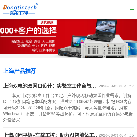
上海产品推荐
上海双电池双网口设计：实验室工作台与外勤现场两用加固笔记本机型
2026-08-05 08:43:17
本文针对实验室工作台固定、户外现场移动双重作业需求，讲解
DT-14S加固笔记本适配方案，搭载i7-1165G7处理器，标配16G内存
可升级32G、512GB固态，搭配双千兆网口与大容量双电池，搭载
Windows11系统，具备IP65等级防护，可同时满足室内仿真运算与野
外设备采......
上海加固平板+车载工控：助力AI智能体工厂落地
2026-08-03 08:44:35