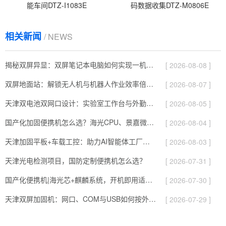
能车间DTZ-I1083E
码数据收集DTZ-M0806E
相关新闻
/ NEWS
揭秘双屏异显：双屏笔记本电脑如何实现一机两用高效协同？
[ 2026-08-08 ]
双屏地面站：解锁无人机与机器人作业效率倍增的关键密码
[ 2026-08-07 ]
天津双电池双网口设计：实验室工作台与外勤现场两用加固笔记本机型
[ 2026-08-05 ]
国产化加固便携机怎么选？海光CPU、景嘉微显卡与麒麟系统配置解析
[ 2026-08-04 ]
天津加固平板+车载工控：助力AI智能体工厂落地
[ 2026-08-03 ]
天津光电检测项目，国防定制便携机怎么选？
[ 2026-07-31 ]
国产化便携机|海光芯+麒麟系统，开机即用适配各类测试场景
[ 2026-07-30 ]
天津双屏加固机：网口、COM与USB如何按外设匹配｜DTG-2173CU-JQ470MC
[ 2026-07-29 ]