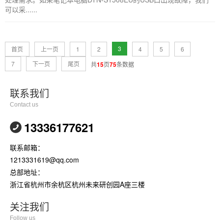
可以采......
3
首页
上一页
1
2
4
5
6
7
下一页
尾页
共
15
页
75
条数据
联系我们
Contact us
13336177621
联系邮箱：
1213331619@qq.com
总部地址：
浙江省杭州市余杭区杭州未来研创园A座三楼
关注我们
Follow us