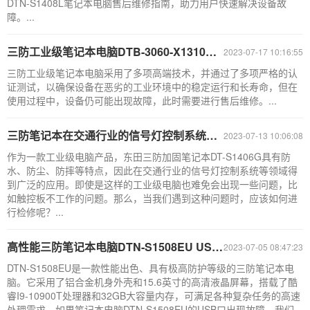
DTN-S1408L笔记本电脑售后维修指南，助力用户快速解决设备故
障。...
三防工业级笔记本电脑DTB-3060-X1310G售后检测
2023-07-17 10:16:55
三防工业级笔记本电脑采用了多项高端技术，并通过了多项严格的认
证测试，以确保设备在恶劣的工业环境中的稳定运行和长寿命，但在
使用过程中，设备仍可能出现故障，此时需要进行售后维修。...
三防笔记本在交通行业的信号灯控制系统触控板故障，如何检修不工作的问题？
2023-07-13 10:06:08
作为一款工业级电脑产品，东田三防加固笔记本DT-S1406G具有防
水、防尘、防摔等特点，因此在交通行业的信号灯控制系统等领域得
到广泛的应用。即使是这样的工业级电脑也难免会出现一些问题，比
如触控板不工作的问题。那么，当我们遇到这种问题时，应该如何进
行检修呢？...
高性能三防笔记本电脑DTN-S1508EU USB口故障排除与维修指南
2023-07-05 08:47:23
DTN-S1508EU是一款性能出色、具有极高防护等级的三防笔记本电
脑。它采用了铝合金机身外壳和15.6英寸的高清液晶屏幕，搭载了酷
睿I9-10900T处理器和32GB大容量内存，可满足各种复杂任务的高速
处理需求。如果笔记本电脑DTN-S1508EU的USB口出现故障，我们