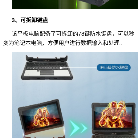
3、可拆卸键盘
该平板电脑配备了可拆卸的78键防水键盘，可以秒
变为笔记本电脑，方便用户进行数据输入和处理。