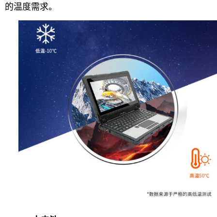
的温度需求。