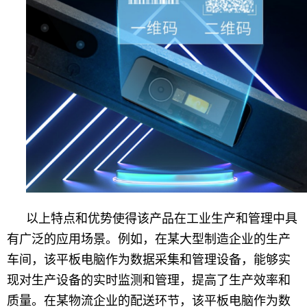
以上特点和优势使得该产品在工业生产和管理中具
有广泛的应用场景。例如，在某大型制造企业的生产
车间，该平板电脑作为数据采集和管理设备，能够实
现对生产设备的实时监测和管理，提高了生产效率和
质量。在某物流企业的配送环节，该平板电脑作为数