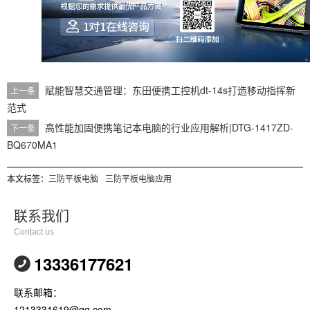
赋能智慧交通管理：东田便携工控机dt-14s打造移动指挥新
上一条
范式
高性能加固便携笔记本电脑的行业应用解析|DTG-1417ZD-
下一条
BQ670MA1
本文标签：
三防平板电脑
三防平板电脑应用
联系我们
Contact us
13336177621
联系邮箱：
1213331619@qq.com