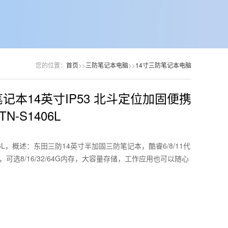
您的位置：
首页
>>
三防笔记本电脑
>>
14寸三防笔记本电脑
记本14英寸IP53 北斗定位加固便携
N-S1406L
06L，概述：东田三防14英寸半加固三防笔记本，酷睿6/8/11代
可选8/16/32/64G内存，大容量存储，工作应用也可以随心