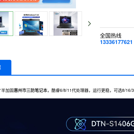
全国热线
13336177621
绍
寸半加固
惠州市三防笔记本
，酷睿6/8/11代处理器，运行更稳，可选8/1