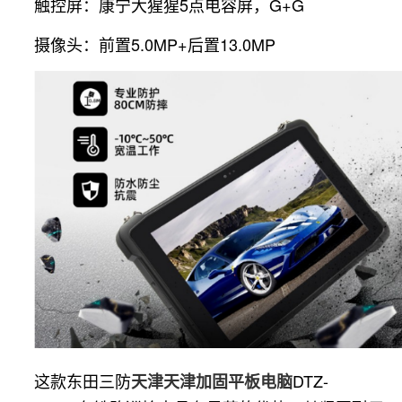
触控屏：康宁大猩猩5点电容屏，G+G
摄像头：前置5.0MP+后置13.0MP
这款东田三防
DTZ-
天津天津加固平板电脑